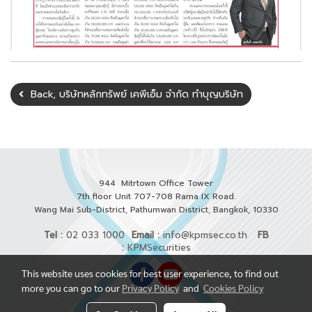
Back, บริษัทหลักทรัพย์ เคพีเอ็ม จำกัด ทำบุญบริษัท
944 Mitrtown Office Tower
7th floor Unit 707-708 Rama IX Road.
Wang Mai Sub-District, Pathumwan District,
Bangkok, 10330
Tel :
02 033 1000
Email :
info@kpmsec.co.th
FB
:
KPMSecurities
This website uses cookies for best user experience, to find out
more you can go to our
Privacy Policy
and
Cookies Policy