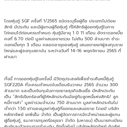
โดยหุ้นกู้ SGF ครั้งที่ 1/2565 ชนิดระบุชื่อผู้ถือ ประเภทไม่ด้อย
สิทธิ มีประกัน และมีผู้แทนผู้ถือหุ้นกู้ ที่ให้สิทธิผู้ออกหุ้นกู้ในการ
ไถ่ถอนได้ก่อนครบกำหนด หุ้นกู้มีอายุ 1 ปี 11 เดือน อัตราดอกเบี้ย
คงที่ 6.70 ต่อปี มูลค่าเสนอขายรวม ไม่เกิน 500 ล้านบาท ชำระ
ดอกเบี้ยทุก 3 เดือน ตลอดอายุของหุ้นกู้ เสนอขายแก่ผู้ลงทุนราย
ใหญ่และผู้ลงทุนสถาบัน ระหว่างวันที่ 14-16 พฤศจิกายน 2565 ที่
ผ่านมา
ทั้งนี้ การออกหุ้นกู้ในครั้งนี้ มีวัตถุประสงค์เพื่อชำระคืนหนี้หุ้นกู้
SGF22DA ที่จะครบกำหนดในเดือนธันวาคม 2565 จำนวน 300
ล้านบาท และเป็นเงินทุนในการขยายธุรกิจสินเชื่อ มีหลักประกัน
เป็น “สิทธิเรียกร้องที่ผู้ให้หลักประกันมีอยู่กับลูกหนี้แห่งสิทธิ/ ลูก
หนี้การค้า” มูลค่ารวมจำนวน 750 ล้านบาท มูลค่าหลักประกันไม่
ต่ำกว่า 1.50 เท่าของมูลค่าหุ้นกู้ที่ออกและเสนอขาย โดยมี บริษัท
หลักทรัพย์ เคพีเอ็ม จำกัด เป็นผู้จัดการการจัดจำหน่ายและผู้แทน
ผู้ถือหุ้นกู้, ธนาคารกรุงศรีอยุธยา จำกัด (มหาชน) เป็นนายทะเบียน
หุ้นกู้และตัวแทนการชำระเงิน อีกทั้งยังมี บริษัทหลักทรัพย์ คิงส์ฟ