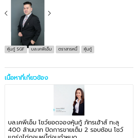
หุ้นกู้ SGF
บล.เคพีเอ็ม
ตราสารหนี้
หุ้นกู้
เนื้อหาที่เกี่ยวข้อง
บล.เคพีเอ็ม โชว์ยอดจองหุ้นกู้ ภัทรเฮ้าส์ ทะลุ
400 ล้านบาท ปิดการขายเต็ม 2 รอบซ้อน โชว์
แกร่งไถ่ถอนหนี้ก่อนกำหนด