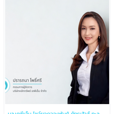
เนื่อง
บล.เคพีเอ็ม โชว์ยอดจองหุ้นกู้ ภัทรเฮ้าส์ ทะลุ