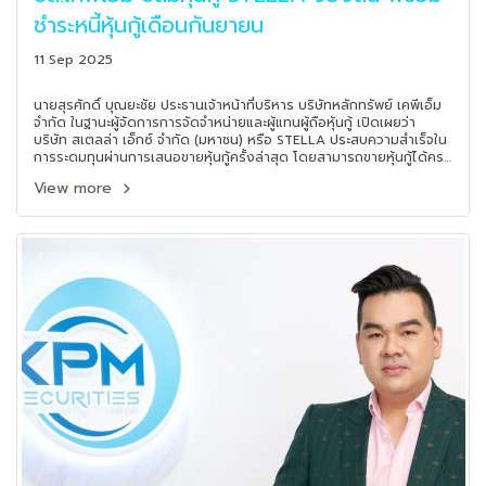
ชำระหนี้หุ้นกู้เดือนกันยายน
11 Sep 2025
นายสุรศักดิ์ บุณยะชัย ประธานเจ้าหน้าที่บริหาร บริษัทหลักทรัพย์ เคพีเอ็ม
จำกัด ในฐานะผู้จัดการการจัดจำหน่ายและผู้แทนผู้ถือหุ้นกู้ เปิดเผยว่า
บริษัท สเตลล่า เอ็กซ์ จำกัด (มหาชน) หรือ STELLA ประสบความสำเร็จใน
การระดมทุนผ่านการเสนอขายหุ้นกู้ครั้งล่าสุด โดยสามารถขายหุ้นกู้ได้ครบ
เต็มจำนวนตามเป้าหมาย และได้รับความสนใจจากนักลงทุนอย่างล้นหลาม
View more
โดยมียอดจองเกินกว่าที่กำหนดไว้ ซึ่งเป็นสัญญาณเชิงบวกต่อความน่า
เชื่อถือของ STELLA ในฐานะผู้ออกตราสารหนี้รายหนึ่งในกลุ่มธุรกิจ
อสังหาริมทรัพย์