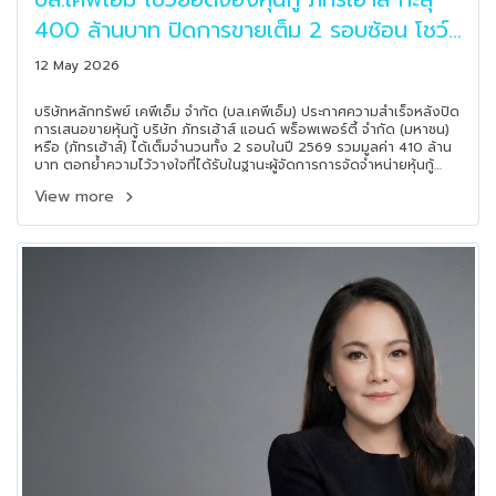
400 ล้านบาท ปิดการขายเต็ม 2 รอบซ้อน โชว์
แกร่งไถ่ถอนหนี้ก่อนกำหนด
12 May 2026
บริษัทหลักทรัพย์ เคพีเอ็ม จำกัด (บล.เคพีเอ็ม) ประกาศความสำเร็จหลังปิด
การเสนอขายหุ้นกู้ บริษัท ภัทรเฮ้าส์ แอนด์ พร็อพเพอร์ตี้ จำกัด (มหาชน)
หรือ (ภัทรเฮ้าส์) ได้เต็มจำนวนทั้ง 2 รอบในปี 2569 รวมมูลค่า 410 ล้าน
บาท ตอกย้ำความไว้วางใจที่ได้รับในฐานะผู้จัดการการจัดจำหน่ายหุ้นกู้
เพียงรายเดียวที่ร่วมวางแผนและบริหารจัดการโครงสร้างหนี้ให้กับบริษัท
View more
พร้อมกันนี้ยังเผยความแข็งแกร่งด้วยการดำเนินการไถ่ถอนหุ้นกู้ที่จะครบ
กำหนดในปี 2569 ก่อนกำหนดเป็นที่เรียบร้อยแล้ว ซึ่งเป็นสัญญาณบวกที่
สะท้อนถึงเสถียรภาพทางการเงินและสภาพคล่องที่แข็งแกร่งอย่างยิ่ง