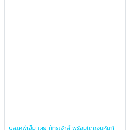
บล.เคพีเอ็ม เผย ภัทรเฮ้าส์ พร้อมไถ่ถอนหุ้นกู้