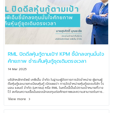
RML ปิดดีลหุ้นกู้ตามเป้า! KPM ชี้นักลงทุนมั่นใจ
ศักยภาพ ชำระคืนหุ้นกู้ชุดเดิมตรงเวลา
14 Mar 2025
บริษัทหลักทรัพย์ เคพีเอ็ม จำกัด ในฐานะผู้จัดการการจัดจำหน่าย ผู้แทนผู้
ถือหุ้นกู้และนายทะเบียนหุ้นกู้ เปิดเผยว่า การจัดจำหน่ายหุ้นกู้ของบริษัท ไร
มอน แลนด์ จำกัด (มหาชน) หรือ RML ในครั้งนี้เป็นไปตามเป้าหมายที่วาง
ไว้ สะท้อนความเชื่อมั่นของนักลงทุนต่อศักยภาพและความสามารถในการ
บริหารธุรกิจของบริษัทในฐานะผู้นำด้านการพัฒนาอสังหาริมทรัพย์ระดับ
View more
ลักชัวรี่และอัลตร้าลักชัวรี่ โดยเฉพาะหลังการชำระคืนหนี้หุ้นกู้ชุดเดิม
RML253A ที่ครบกำหนดเมื่อวันที่ 12 มีนาคม 2568 ช่วยตอกย้ำความมี
วินัยทางการเงินและความรับผิดชอบในการบริหารภาระหนี้ของบริษัท