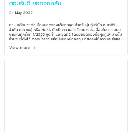
ตอบรับดี ยอดจองล้น
24 May 2022
กระแสดีอย่างต่อเนื่องยอดจองเต็มทุกชุด สำหรับหุ้นกู้บริษัท ณุศาศิริ
จำกัด (มหาชน) หรือ NUSA นับเป็นความสำเร็จอย่างต่อเนื่องในการเสนอ
ขายหุ้นกู้ครั้งที่ 1/2565 ชุดที่1 และชุดที่2 โดยมียอดจองซื้อหุ้นกู้เข้ามาเต็ม
จำนวนที่ตั้งไว้ ตอกย้ำความเชื่อมั่นของนักลงทุน ที่ยังคงให้ความสนใจและ
สนับสนุน หุ้นกู้ที่จัดจำหน่ายโดย บริษัทหลักทรัพย์ เคพีเอ็ม จำกัด ด้วยดี
View more
เสมอมา