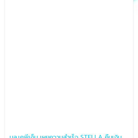
บล.เคพีเอ็ม เผยความสำเร็จ STELLA คืนเงิน