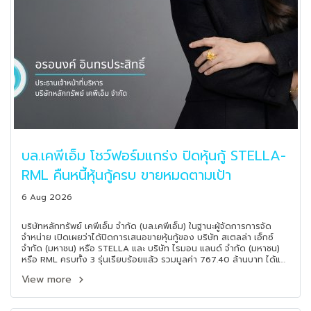
บล.เคพีเอ็ม โชว์ฟอร์มแกร่ง ปิดหุ้นกู้ STELLA-
RML คืนหนี้หุ้นกู้ครบ ขายหมดตามเป้า
6 Aug 2026
บริษัทหลักทรัพย์ เคพีเอ็ม จำกัด (บล.เคพีเอ็ม) ในฐานะผู้จัดการการจัด
จำหน่าย เปิดเผยว่าได้ปิดการเสนอขายหุ้นกู้ของ บริษัท สเตลล่า เอ็กซ์
จำกัด (มหาชน) หรือ STELLA และ บริษัท ไรมอน แลนด์ จำกัด (มหาชน)
หรือ RML ครบทั้ง 3 รุ่นเรียบร้อยแล้ว รวมมูลค่า 767.40 ล้านบาท ได้แก่
หุ้นกู้ STELLA ครั้งที่ 2/2569, RML ครั้งที่ 2/2569 และ RML ครั้งที่
View more
3/2569 ซึ่งเสนอขายต่อผู้ลงทุนสถาบันและผู้ลงทุนรายใหญ่ต่อเนื่องใน
ช่วงเดือนมิถุนายน - สิงหาคม 2569 ตอกย้ำบทบาทของ บล.เคพีเอ็ม ใน
ฐานะผู้จัดจำหน่ายหุ้นกู้ชั้นนำที่ได้รับความไว้วางใจจากผู้ออกหุ้นกู้อย่างต่อ