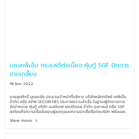
บล.เคพีเอ็ม กระแสดีต่อเนื่อง หุ้นกู้ SGF ปิดการ
ขายเกลี้ยง
18 Nov 2022
นายสุรศักดิ์ บุณยะชัย ประธานเจ้าหน้าที่บริหาร บริษัทหลักทรัพย์ เคพีเอ็ม
จำกัด หรือ KPM SECURITIES ประกาศความสำเร็จ ในฐานะผู้จัดการการ
จัดจำหน่าย หุ้นกู้ บริษัท เอสจีเอฟ แคปปิตอล จำกัด (มหาชน) หรือ SGF
สะท้อนถึงความเชื่อมั่นของผู้ลงทุนและความน่าเชื่อถือต่อบริษัท พร้อมเผย
ว่า ในช่วงเวลาที่เปิดให้จองซื้อหุ้นกู้ SGF มีผู้ลงทุนให้ความสนใจจองซื้อเข้า
View more
มาเป็นจำนวนมาก และจองครบเต็มจำนวนอย่างรวดเร็วเกินความคาด
หมายที่ตั้งไว้