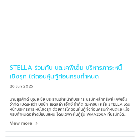
STELLA ร่วมกับ บล.เคพีเอ็ม บริหารภาระหนี้
เชิงรุก ไถ่ถอนหุ้นกู้ก่อนครบกำหนด
26 Jun 2025
นายสุรศักดิ์ บุณยะชัย ประธานเจ้าหน้าที่บริหาร บริษัทหลักทรัพย์ เคพีเอ็ม
จำกัด เปิดเผยว่า บริษัท สเตลล่า เอ็กซ์ จำกัด (มหาชน) หรือ STELLA เดิน
หน้าบริหารภาระหนี้เชิงรุก ด้วยการไถ่ถอนหุ้นกู้ทั้งก่อนครบกำหนดและเมื่อ
ครบกำหนดอย่างมีแบบแผน โดยเฉพาะหุ้นกู้รุ่น WMA256A ที่บริษัทได้
ดำเนินการไถ่ถอนบางส่วนก่อนกำหนดเมื่อวันที่ 11 มิถุนายน 2568 และ
View more
ชำระคืนส่วนที่เหลือครบตามกำหนดในวันที่ 25 มิถุนายน 2568