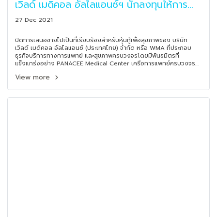
เวิลด์ เมดิคอล อัลไลแอนซ์ฯ นักลงทุนให้การ
ตอบรับเป็นอย่างดีส่งท้ายปี 64
27 Dec 2021
ปิดการเสนอขายไปเป็นที่เรียบร้อยสำหรับหุ้นกู้เพื่อสุขภาพของ บริษัท
เวิลด์ เมดิคอล อัลไลแอนซ์ (ประเทศไทย) จำกัด หรือ WMA ที่ประกอบ
ธุรกิจบริการทางการแพทย์ และสุขภาพครบวงจรโดยมีพันธมิตรที่
แข็งแกร่งอย่าง PANACEE Medical Center เครือการแพทย์ครบวงจรที่
มีความเชี่ยวชาญหลากหลาย และ MORHELLO แพลตฟอร์มออนไลน์ที่ได้
View more
รับกระแสตอบรับอย่างดีในช่วงโควิด พร้อมขยายธุรกิจและเครือข่าย
ทางการแพทย์ไปยังเมืองสำคัญต่าง ๆ ทั่วโลก