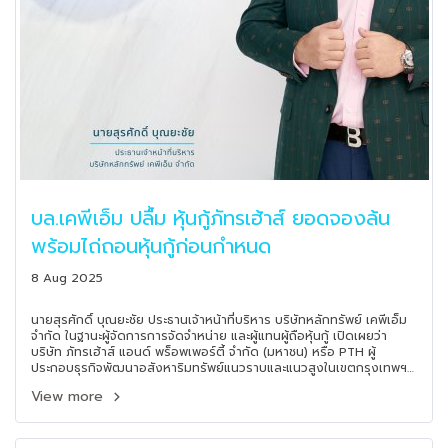
บล.เคพีเอ็ม ปลื้ม หุ้นกู้ภัทรเฮ้าส์ ยอดจองล้น
พร้อมไถ่ถอนหุ้นกู้ก่อนกำหนด
8 Aug 2025
นายสุรศักดิ์ บุณยะชัย ประธานเจ้าหน้าที่บริหาร บริษัทหลักทรัพย์ เคพีเอ็ม
จำกัด ในฐานะผู้จัดการการจัดจำหน่าย และผู้แทนผู้ถือหุ้นกู้ เปิดเผยว่า
บริษัท ภัทรเฮ้าส์ แอนด์ พร็อพเพอร์ตี้ จำกัด (มหาชน) หรือ PTH ผู้
ประกอบธุรกิจพัฒนาอสังหาริมทรัพย์แนวราบและแนวสูงในเขตกรุงเทพฯ
และปริมณฑล ได้รับการตอบรับอย่างดีจากนักลงทุน ในการเสนอขายหุ้นกู้
View more
ครั้งที่ 2/2568 โดยมียอดจองเข้ามามากกว่ายอดที่ออกและมูลค่าที่เสนอ
ขาย สะท้อนถึงความเชื่อมั่นในศักยภาพการดำเนินงานและฐานะทางการเงิน
ของบริษัทฯ