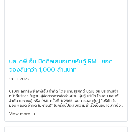
บล.เคพีเอ็ม ปิดดีลเสนอขายหุ้นกู้ RML ยอด
จองล้นกว่า 1,000 ล้านบาท
18 Jul 2022
บริษัทหลักทรัพย์ เคพีเอ็ม จำกัด โดย นายสุรศักดิ์ บุณยะชัย ประธานเจ้า
หน้าที่บริหาร ในฐานะผู้จัดการการจัดจำหน่าย หุ้นกู้ บริษัท ไรมอน แลนด์
จำกัด (มหาชน) หรือ RML ครั้งที่ 1/2565 เผยการออกหุ้นกู้ “บริษัท ไร
มอน แลนด์ จำกัด (มหาชน)” ในครั้งนี้ประสบความสำเร็จเป็นอย่างมากซึ่ง
ได้รับการสนับสนุนจากผู้ลงทุนเป็นอย่างดี โดยผู้ลงทุนให้ความสนใจ จอง
View more
ซื้อหมดครบตามจำนวนที่เสนอขาย ทั้ง 3 ชุด มูลค่าเสนอขายรวมทั้งสิ้น
1,050 ล้านบาท แม้การเสนอขายหุ้นกู้ในครั้งนี้จะออกเสนอขายในช่วงที่มี
ความผันผวนของอัตราเงินเฟ้อและอัตราดอกเบี้ยที่อยู่เหนือการคาด
การณ์