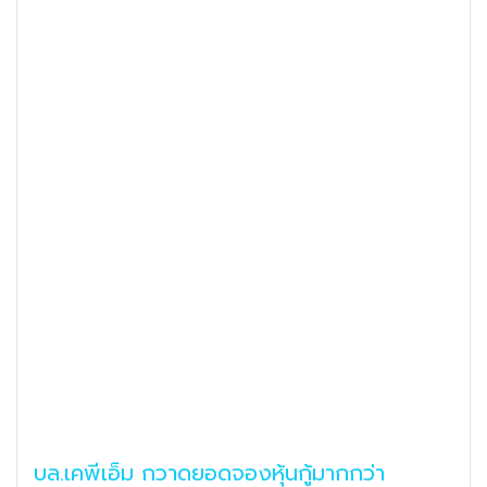
บล.เคพีเอ็ม กวาดยอดจองหุ้นกู้มากกว่า