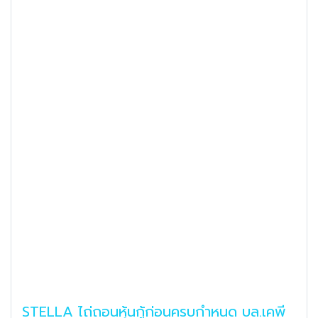
STELLA ไถ่ถอนหุ้นกู้ก่อนครบกำหนด บล.เคพี