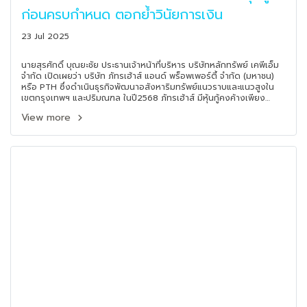
ก่อนครบกำหนด ตอกย้ำวินัยการเงิน
23 Jul 2025
นายสุรศักดิ์ บุณยะชัย ประธานเจ้าหน้าที่บริหาร บริษัทหลักทรัพย์ เคพีเอ็ม
จำกัด เปิดเผยว่า บริษัท ภัทรเฮ้าส์ แอนด์ พร็อพเพอร์ตี้ จำกัด (มหาชน)
หรือ PTH ซึ่งดำเนินธุรกิจพัฒนาอสังหาริมทรัพย์แนวราบและแนวสูงใน
เขตกรุงเทพฯ และปริมณฑล ในปี2568 ภัทรเฮ้าส์ มีหุ้นกู้คงค้างเพียง
จำนวน 1 ชุด ที่จะครบกำหนดในวันที่ 31 ตุลาคม 2568 จำนวน 220 ล้าน
View more
บาท โดยบริษัทฯ มีแผนจะไถ่ถอนหุ้นกู้ชุดดังกล่าวบางส่วนหรือทั้งหมด
ก่อนกำหนดภายในเดือนกันยายน 2568 ทั้งนี้เพื่อประโยชน์ในการบริหาร
สภาพคล่อง ลดภาระดอกเบี้ย และเพิ่มความยืดหยุ่นทางการเงิน