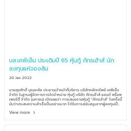
บล.เคพีเอ็ม ประเดิมปี 65 หุ้นกู้ ภัทรเฮ้าส์ นัก
ลงทุนแห่จองล้น
20 Jan 2022
นายสุรศักดิ์ บุณยะชัย ประธานเจ้าหน้าที่บริหาร บริษัทหลักทรัพย์ เคพีเอ็ม
จำกัด ในฐานะผู้จัดการการจัดจำหน่าย หุ้นกู้ บริษัท ภัทรเฮ้าส์ แอนด์ พร็อพ
เพอร์ตี้ จำกัด (มหาชน) เปิดเผยว่า การเสนอขายหุ้นกู้ “ภัทรเฮ้าส์” ในครั้งนี้
นับว่าประสบความสำเร็จเป็นอย่างมาก ได้รับการสนับสนุนจากผู้ลงทุนเป็น
อย่างดี ส่งผลให้สามารถปิดยอดจองได้เต็มจำนวนที่วางไว้
View more