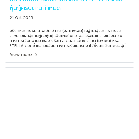
หุ้นกู้ครบตามกำหนด
21 Oct 2025
บริษัทหลักทรัพย์ เคพีเอ็ม จำกัด (บล.เคพีเอ็ม) ในฐานะผู้จัดการการจัด
จำหน่ายและผู้แทนผู้ถือหุ้นกู้ เปิดเผยถึงความสำเร็จและความแข็งแกร่ง
ทางการเงินที่ผ่านมาของ บริษัท สเตลล่า เอ็กซ์ จำกัด (มหาชน) หรือ
STELLA ตอกย้ำความมีวินัยทางการเงินและรักษาไว้ซึ่งเครดิตที่ดีต่อผู้ถือ
หุ้นกู้ ด้วยการดำเนินการชำระคืนหุ้นกู้ครบกำหนดตรงตามเวลา โดยเฉพาะ
View more
หุ้นกู้จำนวน 2 รุ่นที่ครบกำหนดเมื่อวันที่ 16 ตุลาคม 2568 มูลค่า 306.60
ล้านบาท ได้ดำเนินการจ่ายคืนเงินต้นและดอกเบี้ยครบถ้วนแก่ผู้ลงทุนในหุ้น
กู้ของบริษัท STELLA เป็นที่เรียบร้อยแล้ว