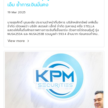
เอ็ม ย้ำการเงินมั่นคง
19 Mar 2025
นายสุรศักดิ์ บุณยะชัย ประธานเจ้าหน้าที่บริหาร บริษัทหลักทรัพย์ เคพีเอ็ม
จำกัด เปิดเผยว่า บริษัท สเตลล่า เอ็กซ์ จำกัด (มหาชน) หรือ STELLA
แสดงให้เห็นถึงศักยภาพทางการเงินที่แข็งแกร่ง ด้วยการไถ่ถอนหุ้นกู้ รุ่น
NUSA253A และ NUSA253B รวมมูลค่า 593.4 ล้านบาท ก่อนครบกำหนด
ซึ่งหุ้นกู้ทั้งสองรุ่นมีกำหนดไถ่ถอนในวันที่ 19 มีนาคม 2568
View more