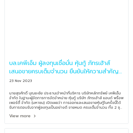
บล.เคพีเอ็ม ผู้ลงทุนเชื่อมั่น หุ้นกู้ ภัทรเฮ้าส์
เสนอขายครบเต็มจำนวน ยืนยันให้ความสำคัญ
กับเงินลงทุนของผู้ลงทุนทุกราย
23 Nov 2023
นายสุรศักดิ์ บุณยะชัย ประธานเจ้าหน้าที่บริหาร บริษัทหลักทรัพย์ เคพีเอ็ม
จำกัด ในฐานะผู้จัดการการจัดจำหน่าย หุ้นกู้ บริษัท ภัทรเฮ้าส์ แอนด์ พร็อพ
เพอร์ตี้ จำกัด (มหาชน) เปิดเผยว่า การออกและเสนอขายหุ้นกู้ในครั้งนี้ได้
รับการตอบรับจากผู้ลงทุนเป็นอย่างดี ขายหมด ครบเต็มจำนวน ทั้ง 2 ชุด
พร้อมยืนยันให้ความสำคัญกับเงินลงทุนของผู้ลงทุนทุกราย
View more