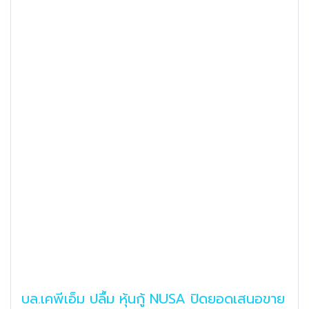
บล.เคพีเอ็ม ปลื้ม หุ้นกู้ NUSA ปิดยอดเสนอขาย