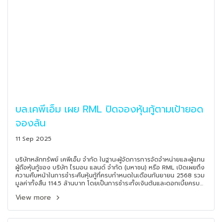
บล.เคพีเอ็ม เผย RML ปิดจองหุ้นกู้ตามเป้ายอด
จองล้น
11 Sep 2025
บริษัทหลักทรัพย์ เคพีเอ็ม จำกัด ในฐานะผู้จัดการการจัดจำหน่ายและผู้แทน
ผู้ถือหุ้นกู้ของ บริษัท ไรมอน แลนด์ จำกัด (มหาชน) หรือ RML เปิดเผยถึง
ความคืบหน้าในการชำระคืนหุ้นกู้ที่ครบกำหนดในเดือนกันยายน 2568 รวม
มูลค่าทั้งสิ้น 114.5 ล้านบาท โดยเป็นการชำระทั้งเงินต้นและดอกเบี้ยครบ
ถ้วนตามกำหนดเวลาเป็นที่เรียบร้อย นอกจากนี้ หุ้นกู้ RML ครั้งที่ 4/2568
View more
จำนวน 2ชุด ซึ่งเปิดเสนอขายต่อผู้ลงทุนในช่วงเวลาเดียวกัน สามารถ
จำหน่ายได้ครบเต็มวงเงินที่ตั้งไว้