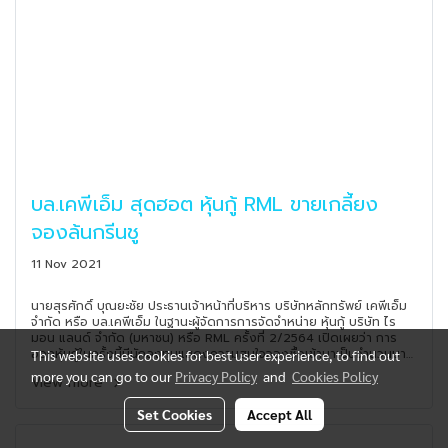
บล.เคพีเอ็ม สุดฮอต หุ้นกู้ RML ขายเกลี้ยง
จองล้นกรีนชู
11 Nov 2021
นายสุรศักดิ์ บุณยะชัย ประธานเจ้าหน้าที่บริหาร บริษัทหลักทรัพย์ เคพีเอ็ม
จำกัด หรือ บล.เคพีเอ็ม ในฐานะผู้จัดการการจัดจำหน่าย หุ้นกู้ บริษัท ไร
มอน แลนด์ จำกัด (มหาชน) หรือ RML ครั้งที่ 2/2564 เปิดเผยว่า การ
ออกหุ้นกู้ในครั้งนี้มีนักลงทุนแสดงความสนใจจองซื้อเข้ามาเป็นจำนวนมาก
This website uses cookies for best user experience, to find out
จนทำให้ยอดจองซื้อเข้ามาเกินกว่ายอดหุ้นกู้สำรองเพื่อเสนอขายเพิ่มเติม
more you can go to our
Privacy Policy
and
Cookies Policy
View more
(Greenshoe) ที่บริษัทวางแผนไว้ สะท้อนถึงความเชื่อมั่นของนักลงทุนต่อ
การเป็นผู้นำในวงการอสังหาริมทรัพย์ระดับสูงของบริษัท ไรมอน แลนด์
Set Cookies
Accept All
จำกัด (มหาชน)