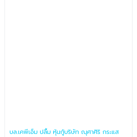
บล.เคพีเอ็ม ปลื้ม หุ้นกู้บริษัท ณุศาศิริ กระแส