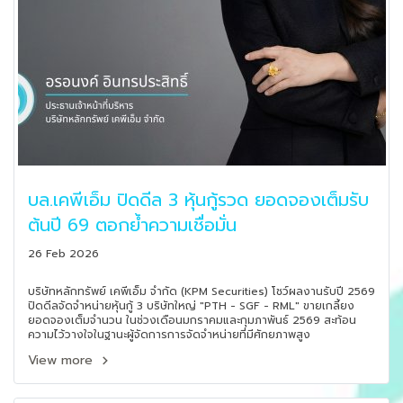
บล.เคพีเอ็ม ปิดดีล 3 หุ้นกู้รวด ยอดจองเต็มรับ
ต้นปี 69 ตอกย้ำความเชื่อมั่น
26 Feb 2026
บริษัทหลักทรัพย์ เคพีเอ็ม จำกัด (KPM Securities) โชว์ผลงานรับปี 2569
ปิดดีลจัดจำหน่ายหุ้นกู้ 3 บริษัทใหญ่ "PTH - SGF - RML" ขายเกลี้ยง
ยอดจองเต็มจำนวน ในช่วงเดือนมกราคมและกุมภาพันธ์ 2569 สะท้อน
ความไว้วางใจในฐานะผู้จัดการการจัดจำหน่ายที่มีศักยภาพสูง
View more